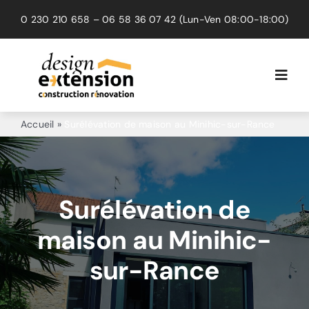
Passer
0 230 210 658
–
06 58 36 07 42
(Lun-Ven 08:00-18:00)
au
contenu
Toggl
Navig
Extension
Accueil
»
Surélévation de maison au Minihic-sur-Rance
Rénovation
Surélévation
Surélévation de
maison au Minihic-
Réalisations
sur-Rance
Avis clients