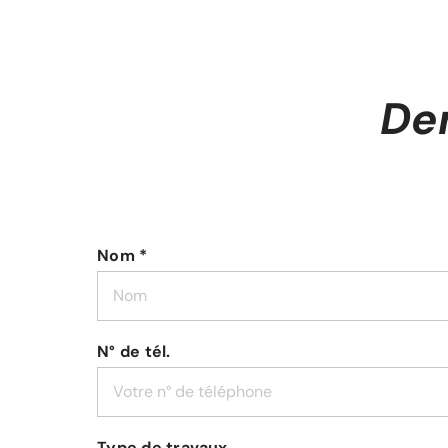
De
Nom *
N° de tél.
Type de travaux