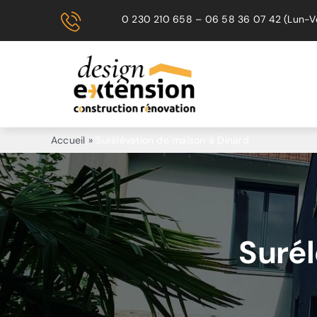
Passer
0 230 210 658
–
06 58 36 07 42
(Lun-V
au
contenu
Accueil
»
Surélévation de maison à Dinard
Surél