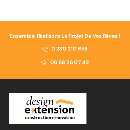
Ensemble, Réalisons Le Projet De Vos Rêves !
0 230 210 658
06 58 36 07 42