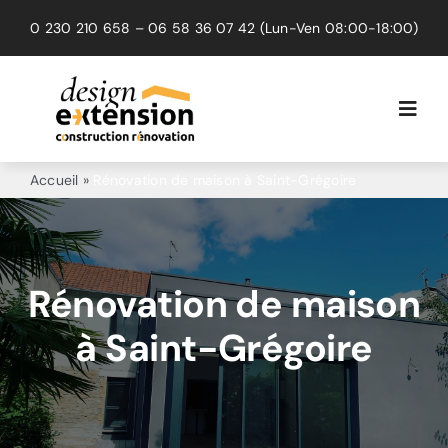
Passer
0 230 210 658
–
06 58 36 07 42
(Lun-Ven 08:00-18:00)
au
contenu
Toggl
Navig
Extension
Accueil
»
Rénovation de maison à Saint-Grégoire
Rénovation
Surélévation
Rénovation de maison
à Saint-Grégoire
Réalisations
Avis clients