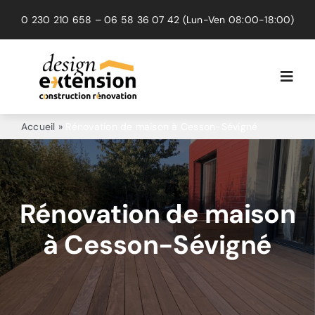
Passer
0 230 210 658
–
06 58 36 07 42
(Lun-Ven 08:00-18:00)
au
contenu
Toggl
Navig
Extension
Accueil
»
Rénovation de maison à Cesson-Sévigné
Rénovation
Surélévation
Rénovation de maison
à Cesson-Sévigné
Réalisations
Avis clients