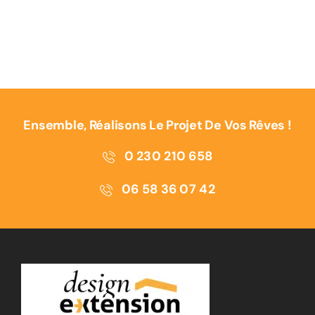
Ensemble, Réalisons Le Projet De Vos Rêves !
0 230 210 658
06 58 36 07 42