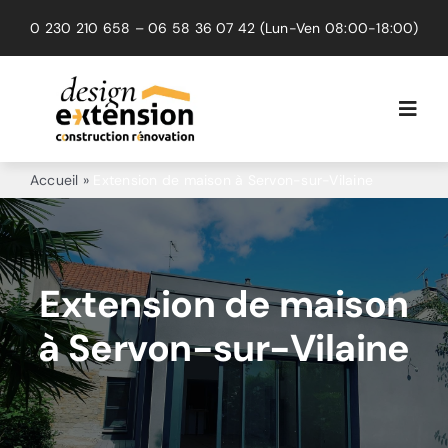
Passer
0 230 210 658
–
06 58 36 07 42
(Lun-Ven 08:00-18:00)
au
contenu
Toggl
Navig
Extension
Accueil
»
Extension de maison à Servon-sur-Vilaine
Rénovation
Surélévation
Extension de maison
à Servon-sur-Vilaine
Réalisations
Avis clients