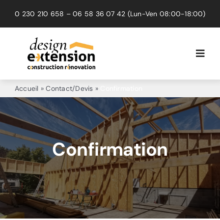
Passer
0 230 210 658
–
06 58 36 07 42
(Lun-Ven 08:00-18:00)
au
contenu
Toggl
Navig
Extension
Accueil
»
Contact/Devis
»
Confirmation
Rénovation
Surélévation
Confirmation
Réalisations
Avis clients