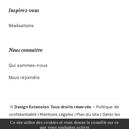
Inspirez-vous
Réalisations
Nous connaître
Qui sommes-nous
Nous rejoindre
©
Design Extension Tous droits réservés
–
Politique de
confidentialité
|
Mentions Légales
|
Plan du site
|
Gérer les
COOKIES
Ce site utilise des cookies et vous donne le contrôle sur ce
que vous souhaitez activer